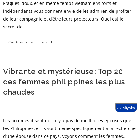
mignonnes
Fragiles, doux, et en même temps vietnamiens forts et
exotiques
indépendants vous donnent envie de les admirer, de profiter
de leur compagnie et d’être leurs protecteurs. Quel est le
secret de…
Top
Continuer La Lecture
20
des
femmes
Vibrante et mystérieuse: Top 20
vietnamiennes
les
des femmes philippines les plus
plus
chaudes
chaudes:
les
Post
Miyako
célébrités
author:
les
Les hommes disent qu’il n’y a pas de meilleures épouses que
plus
les Philippines, et ils sont même spécifiquement à la recherche
sexy
d’une épouse dans ce pays. Voyons comment les femmes…