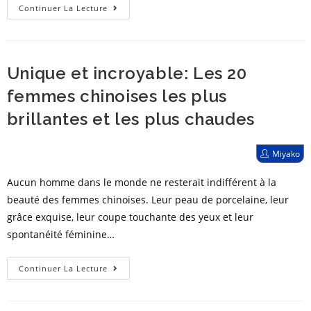
Les
Continuer La Lecture
femmes
asiatiques
les
Unique et incroyable: Les 20
plus
chaudes:
femmes chinoises les plus
Top
brillantes et les plus chaudes
30
des
Post
Miyako
célébrités
author:
orientales
Aucun homme dans le monde ne resterait indifférent à la
beauté des femmes chinoises. Leur peau de porcelaine, leur
grâce exquise, leur coupe touchante des yeux et leur
spontanéité féminine…
Unique
Continuer La Lecture
et
incroyable: