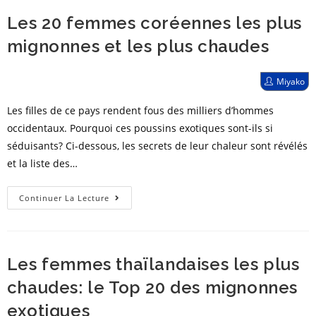
Les
Les 20 femmes coréennes les plus
20
femmes
mignonnes et les plus chaudes
chinoises
les
Post
Miyako
author:
plus
Les filles de ce pays rendent fous des milliers d’hommes
brillantes
occidentaux. Pourquoi ces poussins exotiques sont-ils si
et
séduisants? Ci-dessous, les secrets de leur chaleur sont révélés
les
et la liste des…
plus
chaudes
Les
Continuer La Lecture
20
femmes
coréennes
Les femmes thaïlandaises les plus
les
plus
chaudes: le Top 20 des mignonnes
mignonnes
exotiques