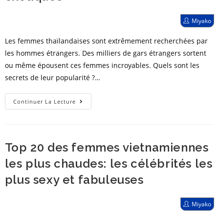
et
les
Post
Miyako
plus
author:
chaudes
Les femmes thaïlandaises sont extrêmement recherchées par
les hommes étrangers. Des milliers de gars étrangers sortent
ou même épousent ces femmes incroyables. Quels sont les
secrets de leur popularité ?…
Les
Continuer La Lecture
femmes
thaïlandaises
les
Top 20 des femmes vietnamiennes
plus
chaudes:
les plus chaudes: les célébrités les
le
plus sexy et fabuleuses
Top
20
Post
Miyako
des
author: