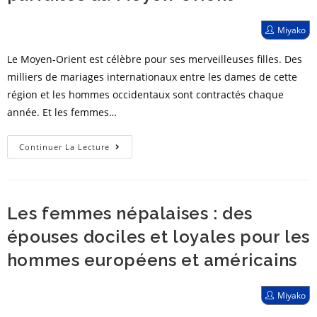
du
Moyen-
Post
Miyako
author:
Orient
Le Moyen-Orient est célèbre pour ses merveilleuses filles. Des
milliers de mariages internationaux entre les dames de cette
région et les hommes occidentaux sont contractés chaque
année. Et les femmes…
Femmes
Continuer La Lecture
irakiennes
:
épouses
Les femmes népalaises : des
parfaites
du
épouses dociles et loyales pour les
Moyen-
hommes européens et américains
Orient
Post
Miyako
author: