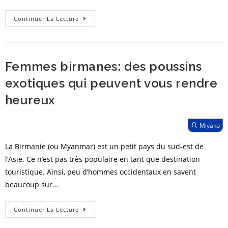
et
fabuleuses
Vibrante
Continuer La Lecture
et
mystérieuse:
Top
Femmes birmanes: des poussins
20
des
exotiques qui peuvent vous rendre
femmes
heureux
philippines
les
Post
Miyako
plus
author:
chaudes
La Birmanie (ou Myanmar) est un petit pays du sud-est de
l’Asie. Ce n’est pas très populaire en tant que destination
touristique. Ainsi, peu d’hommes occidentaux en savent
beaucoup sur…
Femmes
Continuer La Lecture
birmanes: