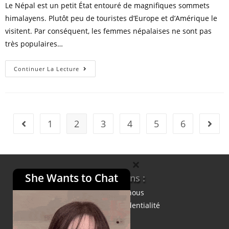
Le Népal est un petit État entouré de magnifiques sommets
himalayens. Plutôt peu de touristes d’Europe et d’Amérique le
visitent. Par conséquent, les femmes népalaises ne sont pas
très populaires…
Les
Continuer La Lecture
femmes
népalaises
:
des
1
2
3
4
5
6
Go to the previous page
Go t
épouses
dociles
et
×
loyales
She Wants to Chat
Informations :
pour
À propos de nous
les
Politique de confidentialité
hommes
européens