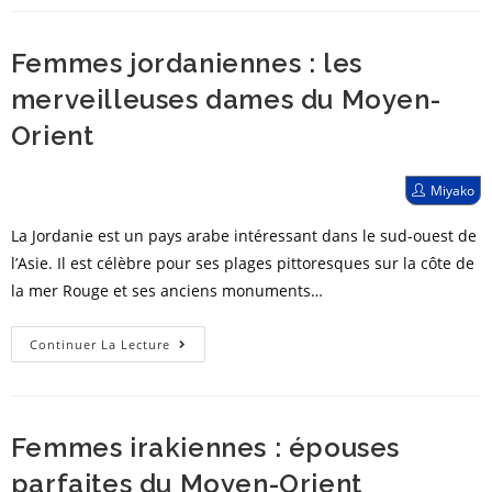
des
poussins
Femmes jordaniennes : les
exotiques
qui
merveilleuses dames du Moyen-
peuvent
Orient
vous
rendre
Post
Miyako
heureux
author:
La Jordanie est un pays arabe intéressant dans le sud-ouest de
l’Asie. Il est célèbre pour ses plages pittoresques sur la côte de
la mer Rouge et ses anciens monuments…
Femmes
Continuer La Lecture
jordaniennes
:
les
Femmes irakiennes : épouses
merveilleuses
dames
parfaites du Moyen-Orient