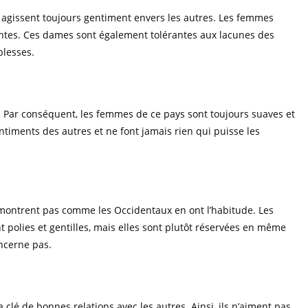
s agissent toujours gentiment envers les autres. Les femmes
antes. Ces dames sont également tolérantes aux lacunes des
blesses.
 Par conséquent, les femmes de ce pays sont toujours suaves et
ntiments des autres et ne font jamais rien qui puisse les
e montrent pas comme les Occidentaux en ont l’habitude. Les
 polies et gentilles, mais elles sont plutôt réservées en même
ncerne pas.
clé de bonnes relations avec les autres. Ainsi, ils n’aiment pas