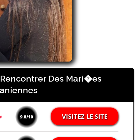
r Rencontrer Des Mari�es
daniennes
VISITEZ LE SITE
9.8/10