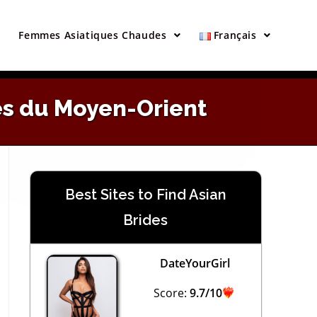
×
péennes
Femmes Asiatiques Chaudes
Français
es du Moyen-Orient
Best Sites to Find Asian
Brides
DateYourGirl
Score:
9.7/10