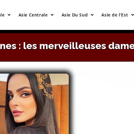
ur Site Pour Rencontrer Des Mariées Euro
ale
Asie Centrale
Asie Du Sud
Asie de l’Est
VISITEZ LE SITE
es : les merveilleuses dam