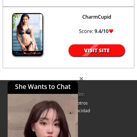
CharmCupid
Score:
9.4/10
VISIT SITE
×
She Wants to Chat
Información:
Acerca de nosotros
Política de privacidad