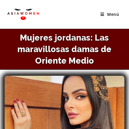
×
Saltar
El Mejor Sitio Para Conocer Novias Asiáticas
al
Menú
VISITAR SITIO
contenido
Mujeres jordanas: Las
maravillosas damas de
Oriente Medio