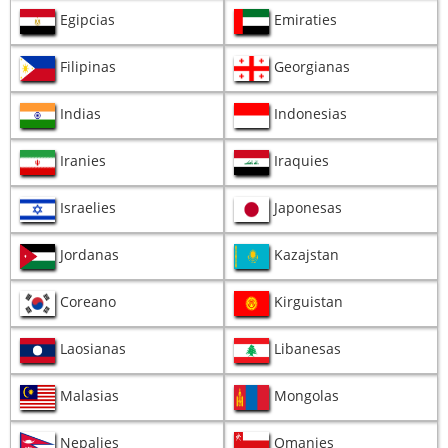
Egipcias
Emiraties
Filipinas
Georgianas
Indias
Indonesias
Iranies
Iraquies
Israelies
Japonesas
Jordanas
Kazajstan
Coreano
Kirguistan
Laosianas
Libanesas
Malasias
Mongolas
Nepalies
Omanies