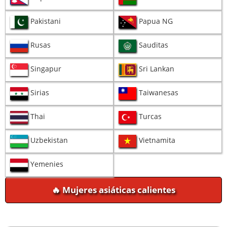
Pakistani
Papua NG
Rusas
Sauditas
Singapur
Sri Lankan
Sirias
Taiwanesas
Thai
Turcas
Uzbekistan
Vietnamita
Yemenies
🔥 Mujeres asiáticas calientes