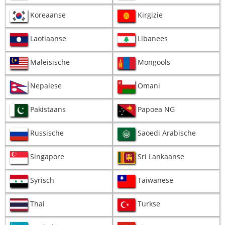
Koreaanse
Kirgizie
Laotiaanse
Libanees
Maleisische
Mongools
Nepalese
Omani
Pakistaans
Papoea NG
Russische
Saoedi Arabische
Singapore
Sri Lankaanse
Syrisch
Taiwanese
Thai
Turkse