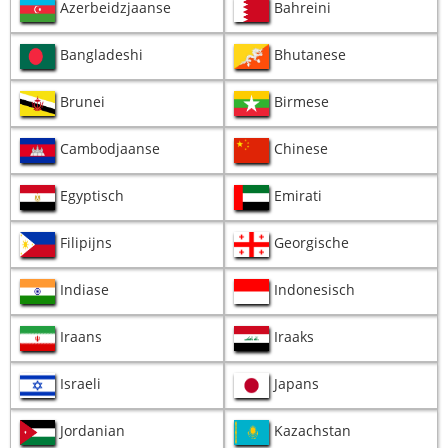
Azerbeidzjaanse
Bahreini
Bangladeshi
Bhutanese
Brunei
Birmese
Cambodjaanse
Chinese
Egyptisch
Emirati
Filipijns
Georgische
Indiase
Indonesisch
Iraans
Iraaks
Israeli
Japans
Jordanian
Kazachstan