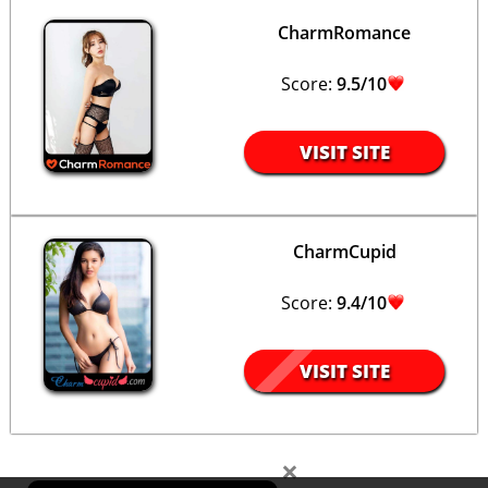
CharmRomance
Score:
9.5/10
VISIT SITE
CharmCupid
Score:
9.4/10
VISIT SITE
×