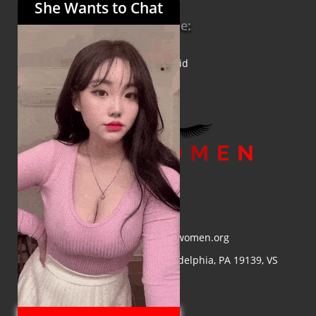
She Wants to Chat
Informatie:
Over ons
Privacybeleid
E-mail:
info@asiawomen.org
Adres:
4548 Market St, Philadelphia, PA 19139, VS