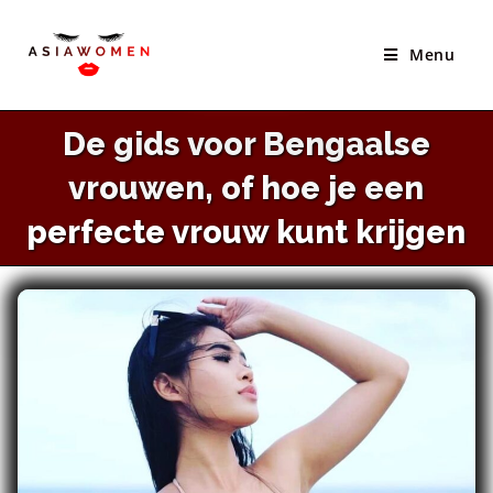
×
Ga
Beste Site Om Aziatische Bruiden Te Ontmoeten
naar
Menu
BEZOEK SITE
inhoud
De gids voor Bengaalse
vrouwen, of hoe je een
perfecte vrouw kunt krijgen