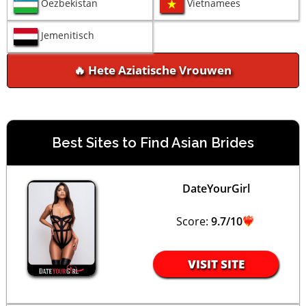
Oezbekistan
Vietnamees
Jemenitisch
🔥 Hete Aziatische Vrouwen
Best Sites to Find Asian Brides
DateYourGirl
Score:
9.7/10
VISIT SITE