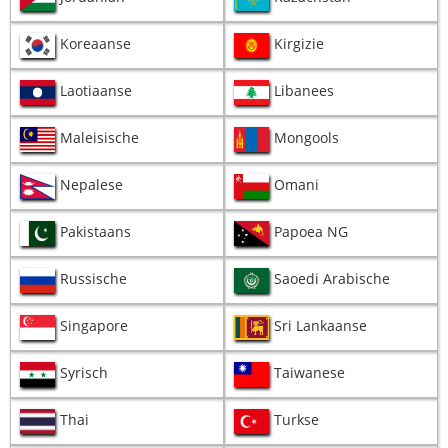
Koreaanse
Kirgizie
Laotiaanse
Libanees
Maleisische
Mongools
Nepalese
Omani
Pakistaans
Papoea NG
Russische
Saoedi Arabische
Singapore
Sri Lankaanse
Syrisch
Taiwanese
Thai
Turkse