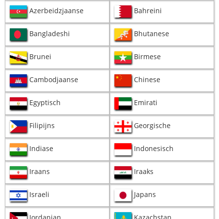
Azerbeidzjaanse
Bahreini
Bangladeshi
Bhutanese
Brunei
Birmese
Cambodjaanse
Chinese
Egyptisch
Emirati
Filipijns
Georgische
Indiase
Indonesisch
Iraans
Iraaks
Israeli
Japans
Jordanian
Kazachstan