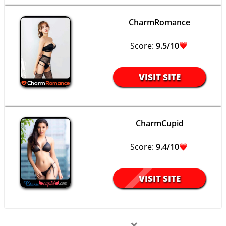
CharmRomance
Score:
9.5/10
VISIT SITE
CharmCupid
Score:
9.4/10
VISIT SITE
×