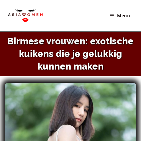
×
Ga
Beste Site Om Aziatische Bruiden Te Ontmoeten
naar
Menu
BEZOEK SITE
inhoud
Birmese vrouwen: exotische
kuikens die je gelukkig
kunnen maken