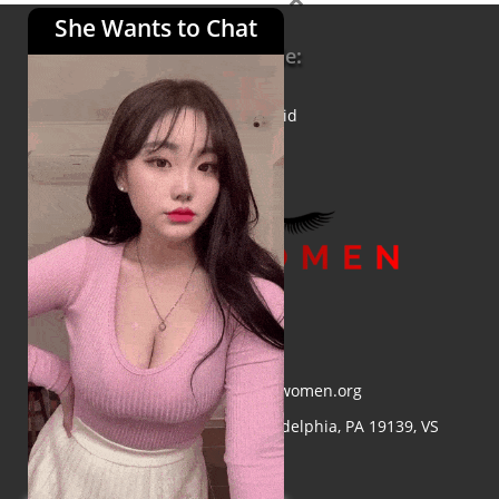
She Wants to Chat
Informatie:
Over ons
Privacybeleid
E-mail:
info@asiawomen.org
Adres:
4548 Market St, Philadelphia, PA 19139, VS