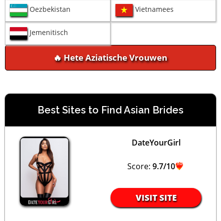
Oezbekistan
Vietnamees
Jemenitisch
🔥 Hete Aziatische Vrouwen
Best Sites to Find Asian Brides
DateYourGirl
Score:
9.7/10
VISIT SITE