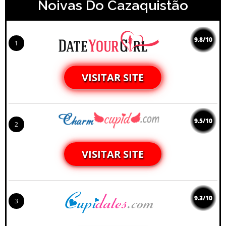
Noivas Do Cazaquistão
9.8/10
1
VISITAR SITE
9.5/10
2
VISITAR SITE
9.3/10
3