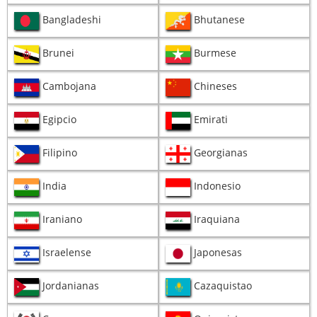
Bangladeshi
Bhutanese
Brunei
Burmese
Cambojana
Chineses
Egipcio
Emirati
Filipino
Georgianas
India
Indonesio
Iraniano
Iraquiana
Israelense
Japonesas
Jordanianas
Cazaquistao