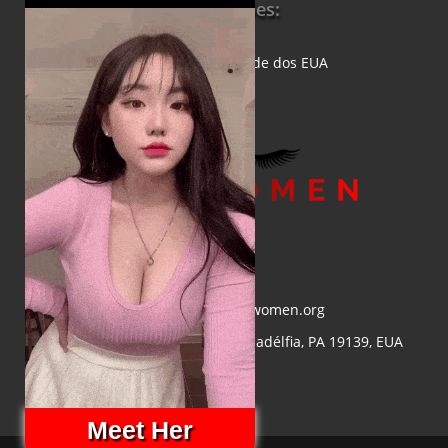
Informações:
Sobre a
Política de Privacidade dos EUA
E-mail:
info@asiawomen.org
Endereço:
4548 Market St, Filadélfia, PA 19139, EUA
Meet Her