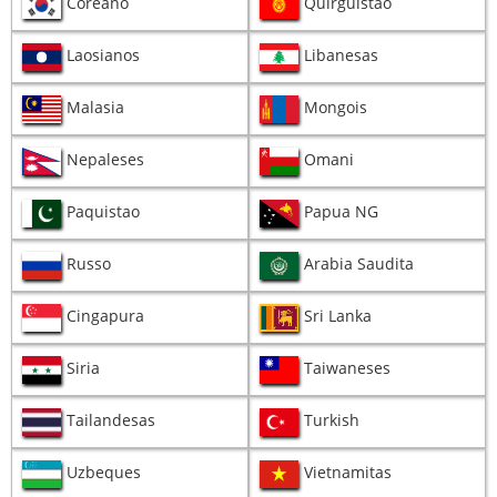
Coreano
Quirguistao
Laosianos
Libanesas
Malasia
Mongois
Nepaleses
Omani
Paquistao
Papua NG
Russo
Arabia Saudita
Cingapura
Sri Lanka
Siria
Taiwaneses
Tailandesas
Turkish
Uzbeques
Vietnamitas