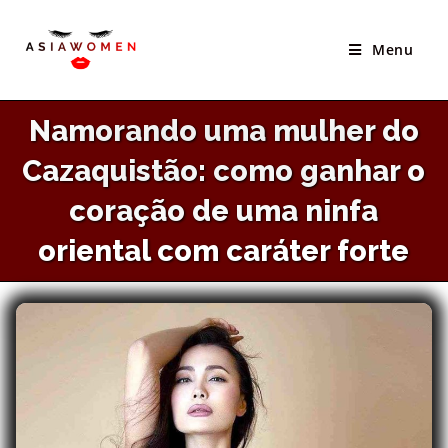
×
Skip
Melhor Site Para Conhecer Noivas Asiáticas
to
Menu
VISITAR SITE
content
Namorando uma mulher do
Cazaquistão: como ganhar o
coração de uma ninfa
oriental com caráter forte