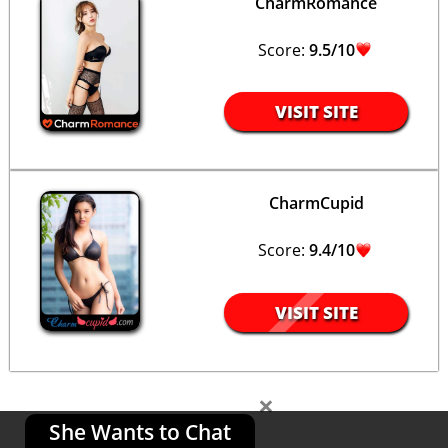
CharmRomance
Score:
9.5/10
VISIT SITE
CharmCupid
Score:
9.4/10
VISIT SITE
×
She Wants to Chat