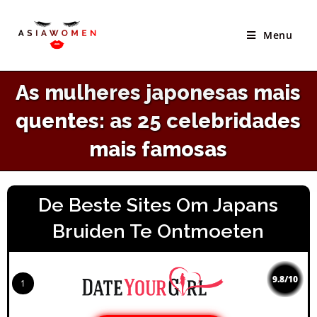
×
Skip
Melhor Site Para Conhecer Noivas Asiáticas
to
Menu
VISITAR SITE
content
As mulheres japonesas mais
quentes: as 25 celebridades
mais famosas
De Beste Sites Om Japans
Bruiden Te Ontmoeten
9.8/10
1