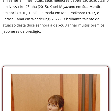
em séries e filmes locais. Seus melhores papéis são Suzu Asano
em Nossa IrmãZinha (2015), Kaori Miyazono em Sua Mentira
em abril (2016), Hibiki Shimada em Meu Professor (2017) e
Sarasa Kanai em Wandering (2022). O brilhante talento de
atuação desta doce senhora a deixou ganhar muitos prêmios
japoneses de prestígio.