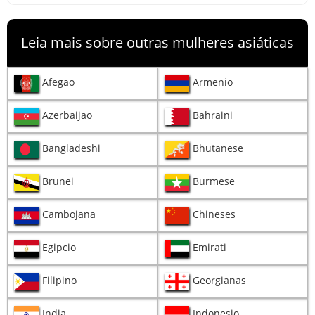
Leia mais sobre outras mulheres asiáticas
Afegao
Armenio
Azerbaijao
Bahraini
Bangladeshi
Bhutanese
Brunei
Burmese
Cambojana
Chineses
Egipcio
Emirati
Filipino
Georgianas
India
Indonesio