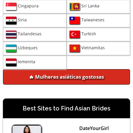
Cingapura
Sri Lanka
Siria
Taiwaneses
Tailandesas
Turkish
Uzbeques
Vietnamitas
Iemenita
🔥 Mulheres asiáticas gostosas
Best Sites to Find Asian Brides
DateYourGirl