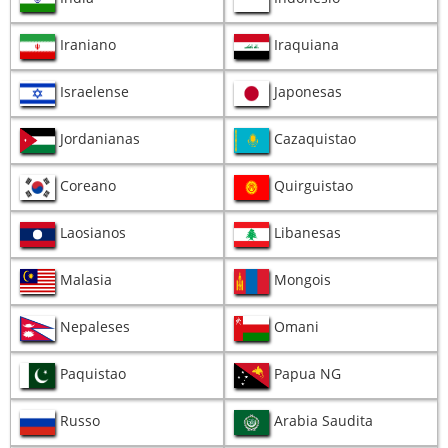
Iraniano
Iraquiana
Israelense
Japonesas
Jordanianas
Cazaquistao
Coreano
Quirguistao
Laosianos
Libanesas
Malasia
Mongois
Nepaleses
Omani
Paquistao
Papua NG
Russo
Arabia Saudita