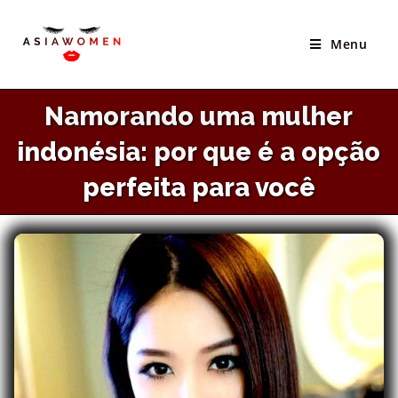
×
Skip
Melhor Site Para Conhecer Noivas Asiáticas
to
Menu
VISITAR SITE
content
Namorando uma mulher
indonésia: por que é a opção
perfeita para você