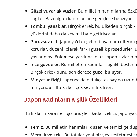
Güzel yuvarlak yüzler
. Bu milletin hanımlarına özg
sağlar. Bazı olgun kadınlar bile gençlere benziyor.
Tombul yanaklar
. Birçok erkek, bu ülkeden birçok 
yüzlerini daha da sevimli hale getiriyorlar.
Pürüzsüz cilt
. Japonya'dan gelen bayanlar ciltlerini 
korurlar, düzenli olarak farklı güzellik prosedürleri 
yaşlanmayı önlemeye yardımcı olur. Japon kızlarının ci
İnce gövdeler
. Bu milletten kadınlar sağlıklı beslen
Birçok erkek bunu son derece güzel buluyor.
Minyatür fiziği
. Japonya'da oldukça az sayıda uzun
minyondur. Bu kızları çok sevimli kılıyor.
Japon Kadınların Kişilik Özellikleri
Bu kızların karakteri görünüşleri kadar çekici. Japonya'
Temiz
. Bu milletin hanımları düzen ve temizliğe d
Meraklı ve zeki
. Bu tatlılar yeni bir şey keşfetmeyi 