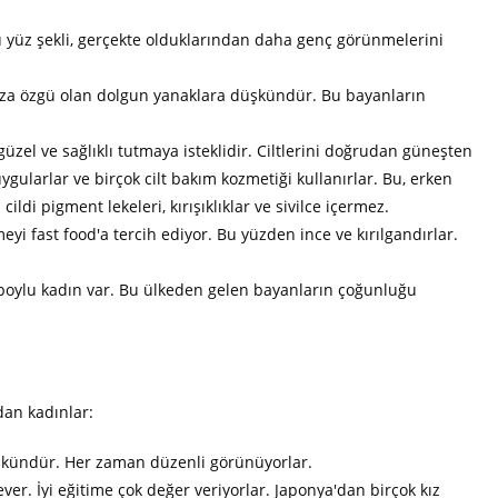
ü yüz şekli, gerçekte olduklarından daha genç görünmelerini
kıza özgü olan dolgun yanaklara düşkündür. Bu bayanların
güzel ve sağlıklı tutmaya isteklidir. Ciltlerini doğrudan güneşten
uygularlar ve birçok cilt bakım kozmetiği kullanırlar. Bu, erken
ldi pigment lekeleri, kırışıklıklar ve sivilce içermez.
meyi fast food'a tercih ediyor. Bu yüzden ince ve kırılgandırlar.
 boylu kadın var. Bu ülkeden gelen bayanların çoğunluğu
dan kadınlar:
üşkündür. Her zaman düzenli görünüyorlar.
sever. İyi eğitime çok değer veriyorlar. Japonya'dan birçok kız