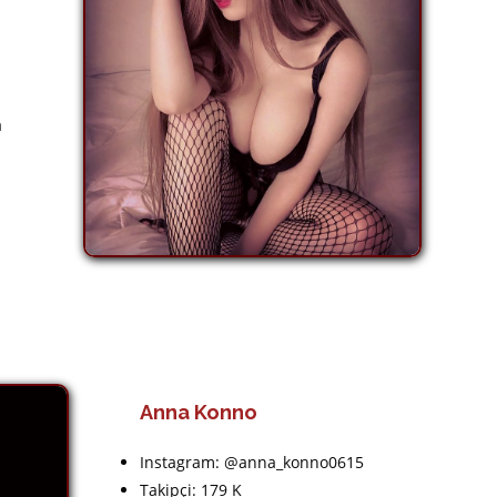
a
Anna Konno
Instagram: @anna_konno0615
Takipçi: 179 K