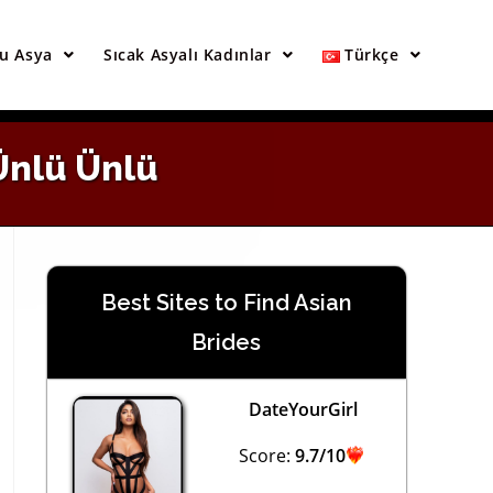
×
u Asya
Sıcak Asyalı Kadınlar
Türkçe
 Ünlü Ünlü
Best Sites to Find Asian
Brides
DateYourGirl
Score:
9.7/10