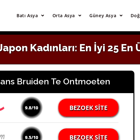
Asyalı Gelinlerle Tanışmak İçin En İyi Site
Batı Asya
Orta Asya
Güney Asya
Doğ
SITEYI ZIYARET EDIN
Japon Kadınları: En İyi 25 En
pans Bruiden Te Ontmoeten
BEZOEK SITE
9.8/10
BEZOEK SITE
9.5/10