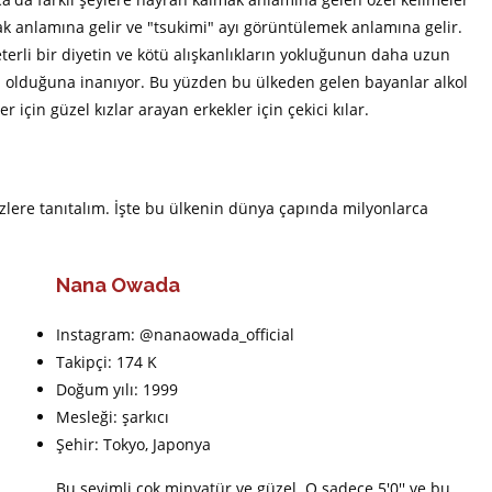
ak anlamına gelir ve "tsukimi" ayı görüntülemek anlamına gelir.
eterli bir diyetin ve kötü alışkanlıkların yokluğunun daha uzun
olduğuna inanıyor. Bu yüzden bu ülkeden gelen bayanlar alkol
r için güzel kızlar arayan erkekler için çekici kılar.
izlere tanıtalım. İşte bu ülkenin dünya çapında milyonlarca
Nana Owada
Instagram: @nanaowada_official
Takipçi: 174 K
Doğum yılı: 1999
Mesleği: şarkıcı
Şehir: Tokyo, Japonya
Bu sevimli çok minyatür ve güzel. O sadece 5'0'' ve bu