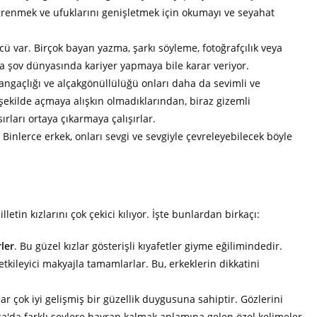
 öğrenmek ve ufuklarını genişletmek için okumayı ve seyahat
ücü var. Birçok bayan yazma, şarkı söyleme, fotoğrafçılık veya
a şov dünyasında kariyer yapmaya bile karar veriyor.
angaçlığı ve alçakgönüllülüğü onları daha da sevimli ve
r şekilde açmaya alışkın olmadıklarından, biraz gizemli
ırları ortaya çıkarmaya çalışırlar.
Binlerce erkek, onları sevgi ve sevgiyle çevreleyebilecek böyle
etin kızlarını çok çekici kılıyor. İşte bunlardan birkaçı:
ler
. Bu güzel kızlar gösterişli kıyafetler giyme eğilimindedir.
 etkileyici makyajla tamamlarlar. Bu, erkeklerin dikkatini
ılar çok iyi gelişmiş bir güzellik duygusuna sahiptir. Gözlerini
ca'da farklı şeylere hayran kalmak anlamına gelen özel kelimeler