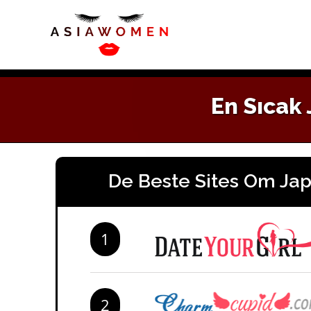
Skip
to
content
En Sıcak 
De Beste Sites Om Ja
1
2