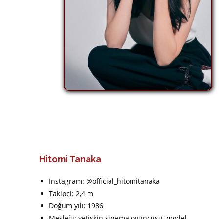
Hitomi Tanaka
Instagram: @official_hitomitanaka
Takipçi: 2,4 m
Doğum yılı: 1986
Mesleği: yetişkin sinema oyuncusu, model