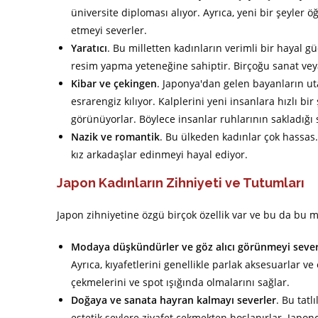
üniversite diploması alıyor. Ayrıca, yeni bir şeyler
etmeyi severler.
Yaratıcı
. Bu milletten kadınların verimli bir hayal g
resim yapma yeteneğine sahiptir. Birçoğu sanat vey
Kibar ve çekingen
. Japonya'dan gelen bayanların ut
esrarengiz kılıyor. Kalplerini yeni insanlara hızlı bi
görünüyorlar. Böylece insanlar ruhlarının sakladığı s
Nazik ve romantik
. Bu ülkeden kadınlar çok hassas. 
kız arkadaşlar edinmeyi hayal ediyor.
Japon Kadınların Zihniyeti ve Tutumları
Japon zihniyetine özgü birçok özellik var ve bu da bu mill
Modaya düşkündürler ve göz alıcı görünmeyi sever
Ayrıca, kıyafetlerini genellikle parlak aksesuarlar ve
çekmelerini ve spot ışığında olmalarını sağlar.
Doğaya ve sanata hayran kalmayı severler
. Bu tatl
estetik şeylere ziyafet çekmekten hoşlanırlar. Japon