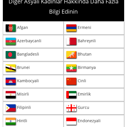
Diğer Asyalı Kadınlar Hakkında Daha Fazla
Bilgi Edinin
Afgan
Ermeni
Azerbaycanli
Bahreynli
Bangladesli
Bhutan
Brunei
Birmanya
Kambocyali
Cinli
Misirli
Emirlik
Filipinli
Gurcu
Hintli
Endonezyali