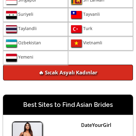
Singapur
Sri Lankan
Suriyeli
Tayvanli
Taylandli
Turk
Ozbekistan
Vietnamli
Yemeni
🔥 Sıcak Asyalı Kadınlar
Best Sites to Find Asian Brides
DateYourGirl