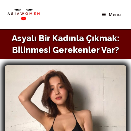
Skip
to
Menu
content
Asyalı Bir Kadınla Çıkmak:
Bilinmesi Gerekenler Var?