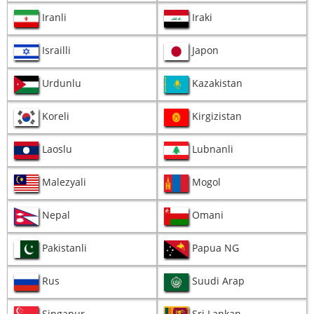
Iranli
Iraki
Israilli
Japon
Urdunlu
Kazakistan
Koreli
Kirgizistan
Laoslu
Lubnanli
Malezyali
Mogol
Nepal
Omani
Pakistanli
Papua NG
Rus
Suudi Arap