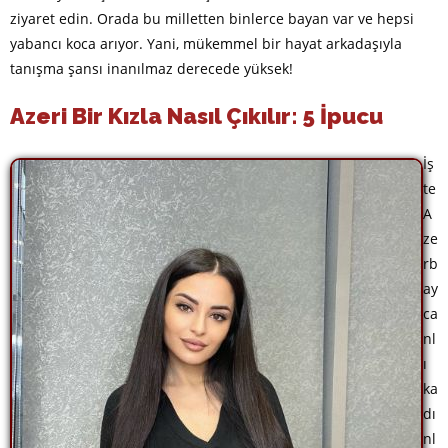
ziyaret edin. Orada bu milletten binlerce bayan var ve hepsi
yabancı koca arıyor. Yani, mükemmel bir hayat arkadaşıyla
tanışma şansı inanılmaz derecede yüksek!
Azeri Bir Kızla Nasıl Çıkılır: 5 İpucu
İş
te
A
ze
rb
ay
ca
nl
ı
ka
dı
nl