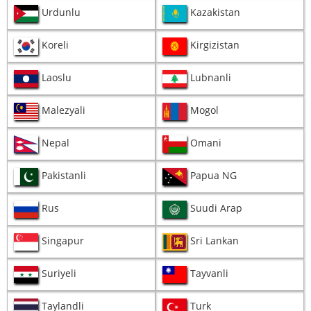
Urdunlu
Kazakistan
Koreli
Kirgizistan
Laoslu
Lubnanli
Malezyali
Mogol
Nepal
Omani
Pakistanli
Papua NG
Rus
Suudi Arap
Singapur
Sri Lankan
Suriyeli
Tayvanli
Taylandli
Turk