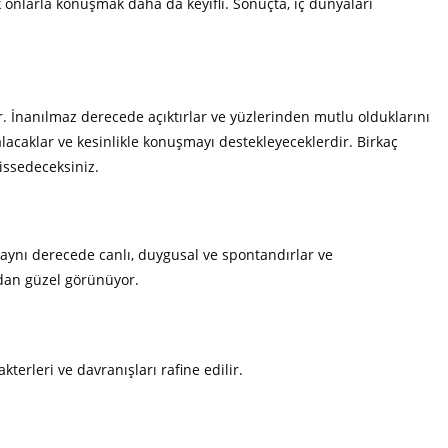
k onlarla konuşmak daha da keyifli. Sonuçta, iç dünyaları
dir. İnanılmaz derecede açıktırlar ve yüzlerinden mutlu olduklarını
lacaklar ve kesinlikle konuşmayı destekleyeceklerdir. Birkaç
issedeceksiniz.
 aynı derecede canlı, duygusal ve spontandırlar ve
dan güzel görünüyor.
kterleri ve davranışları rafine edilir.