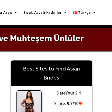
×
u Asya
Sıcak Asyalı Kadınlar
Türkçe
si ve Muhteşem Ünlüler
Best Sites to Find Asian
Brides
DateYourGirl
Score:
9.7/10