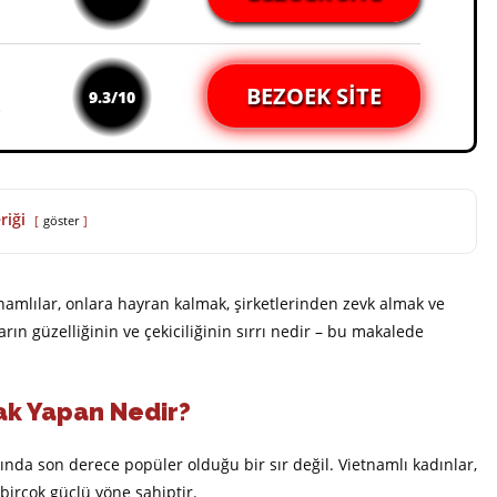
BEZOEK SITE
9.3/10
riği
göster
namlılar, onlara hayran kalmak, şirketlerinden zevk almak ve
ın güzelliğinin ve çekiciliğinin sırrı nedir – bu makalede
ak Yapan Nedir?
ında son derece popüler olduğu bir sır değil. Vietnamlı kadınlar,
birçok güçlü yöne sahiptir.