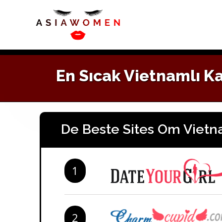
Skip
to
content
En Sıcak Vietnamlı Ka
De Beste Sites Om Viet
1
2