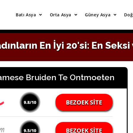
Asyalı Gelinlerle Tanışmak İçin En İyi Site
Batı Asya
Orta Asya
Güney Asya
Doğ
SITEYI ZIYARET EDIN
dınların En İyi 20'si: En Sek
namese Bruiden Te Ontmoeten
BEZOEK SITE
9.8/10
BEZOEK SITE
9.5/10