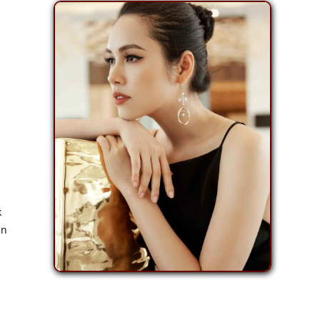
k
en
ı