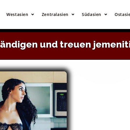
este Seite Um Asiatische Bräute Zu Treff
Westasien
Zentralasien
Südasien
Ostasi
WEBSITE BESUCHEN
ändigen und treuen jemenit