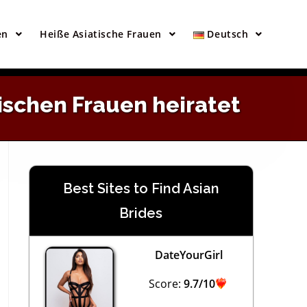
×
en
en
Heiße Asiatische Frauen
Deutsch
ischen Frauen heiratet
Best Sites to Find Asian
Brides
DateYourGirl
Score:
9.7/10