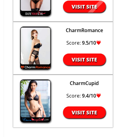
VISIT SITE
CharmRomance
Score:
9.5/10
VISIT SITE
CharmCupid
Score:
9.4/10
VISIT SITE