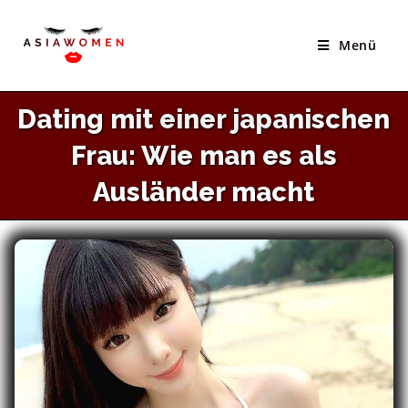
×
Zum
Beste Seite Um Asiatische Bräute Zu Treffen
Inhalt
Menü
WEBSITE BESUCHEN
springen
Dating mit einer japanischen
Frau: Wie man es als
Ausländer macht