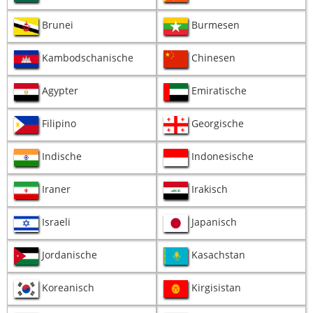
Brunei
Burmesen
Kambodschanische
Chinesen
Agypter
Emiratische
Filipino
Georgische
Indische
Indonesische
Iraner
Irakisch
Israeli
Japanisch
Jordanische
Kasachstan
Koreanisch
Kirgisistan