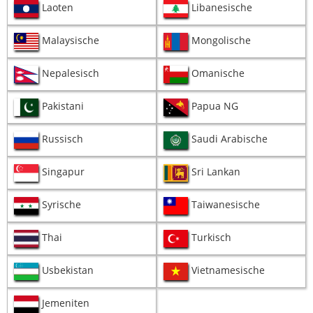
Laoten
Libanesische
Malaysische
Mongolische
Nepalesisch
Omanische
Pakistani
Papua NG
Russisch
Saudi Arabische
Singapur
Sri Lankan
Syrische
Taiwanesische
Thai
Turkisch
Usbekistan
Vietnamesische
Jemeniten