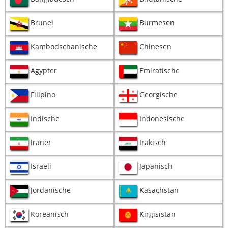
Brunei
Burmesen
Kambodschanische
Chinesen
Agypter
Emiratische
Filipino
Georgische
Indische
Indonesische
Iraner
Irakisch
Israeli
Japanisch
Jordanische
Kasachstan
Koreanisch
Kirgisistan