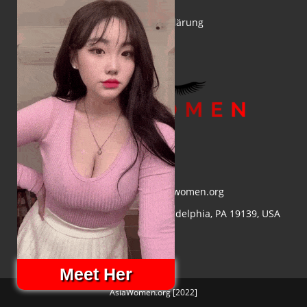
Über uns
Datenschutzerklärung
E-Mail
:
info@asiawomen.org
Adresse:
4548 Market St, Philadelphia, PA 19139, USA
Meet Her
AsiaWomen.org [2022]