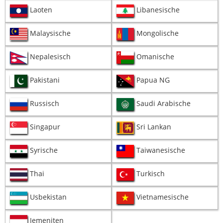
Laoten
Libanesische
Malaysische
Mongolische
Nepalesisch
Omanische
Pakistani
Papua NG
Russisch
Saudi Arabische
Singapur
Sri Lankan
Syrische
Taiwanesische
Thai
Turkisch
Usbekistan
Vietnamesische
Jemeniten