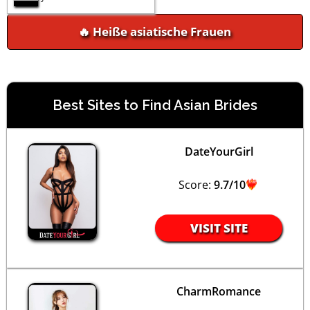
🔥 Heiße asiatische Frauen
Best Sites to Find Asian Brides
DateYourGirl
Score:
9.7/10
VISIT SITE
CharmRomance