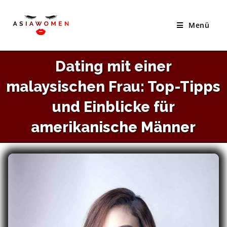
×
Zum
Beste Seite Um Asiatische Bräute Zu Treffen
Inhalt
Menü
WEBSITE BESUCHEN
springen
Dating mit einer
malaysischen Frau: Top-Tipps
und Einblicke für
amerikanische Männer