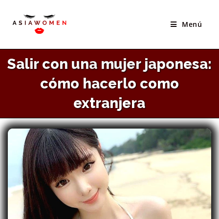
×
Saltar
El Mejor Sitio Para Conocer Novias Asiáticas
al
Menú
VISITAR SITIO
contenido
Salir con una mujer japonesa:
cómo hacerlo como
extranjera