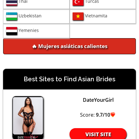
Thai
Turcas
Uzbekistan
Vietnamita
Yemenies
🔥 Mujeres asiáticas calientes
Best Sites to Find Asian Brides
DateYourGirl
Score:
9.7/10
VISIT SITE