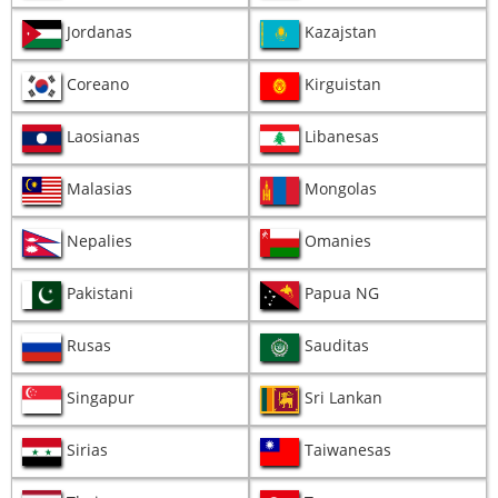
Jordanas
Kazajstan
Coreano
Kirguistan
Laosianas
Libanesas
Malasias
Mongolas
Nepalies
Omanies
Pakistani
Papua NG
Rusas
Sauditas
Singapur
Sri Lankan
Sirias
Taiwanesas