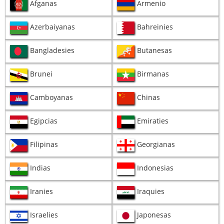
Afganas
Armenio
Azerbaiyanas
Bahreinies
Bangladesies
Butanesas
Brunei
Birmanas
Camboyanas
Chinas
Egipcias
Emiraties
Filipinas
Georgianas
Indias
Indonesias
Iranies
Iraquies
Israelies
Japonesas