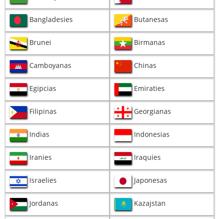
Bangladesies
Butanesas
Brunei
Birmanas
Camboyanas
Chinas
Egipcias
Emiraties
Filipinas
Georgianas
Indias
Indonesias
Iranies
Iraquies
Israelies
Japonesas
Jordanas
Kazajstan