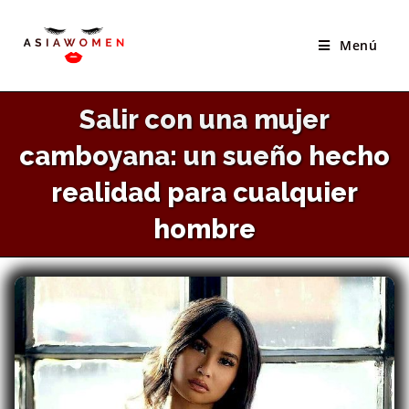
×
Saltar
El Mejor Sitio Para Conocer Novias Asiáticas
al
Menú
VISITAR SITIO
contenido
Salir con una mujer
camboyana: un sueño hecho
realidad para cualquier
hombre