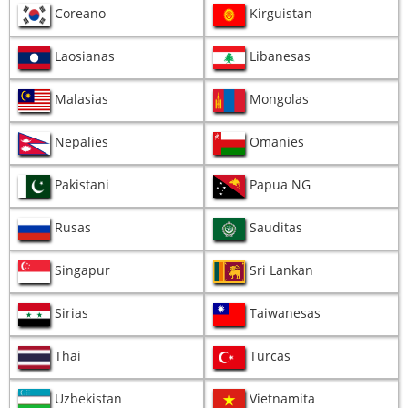
Coreano
Kirguistan
Laosianas
Libanesas
Malasias
Mongolas
Nepalies
Omanies
Pakistani
Papua NG
Rusas
Sauditas
Singapur
Sri Lankan
Sirias
Taiwanesas
Thai
Turcas
Uzbekistan
Vietnamita