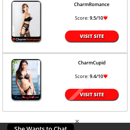
CharmRomance
Score:
9.5/10
VISIT SITE
CharmCupid
Score:
9.4/10
VISIT SITE
×
She Wants to Chat