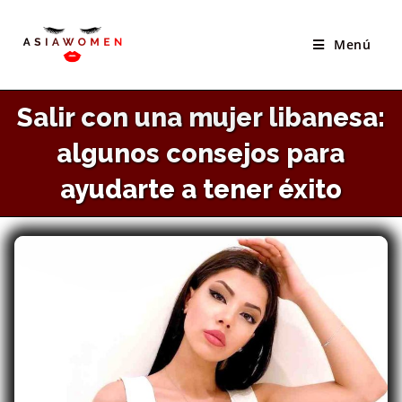
×
Saltar
El Mejor Sitio Para Conocer Novias Asiáticas
al
Menú
VISITAR SITIO
contenido
Salir con una mujer libanesa:
algunos consejos para
ayudarte a tener éxito