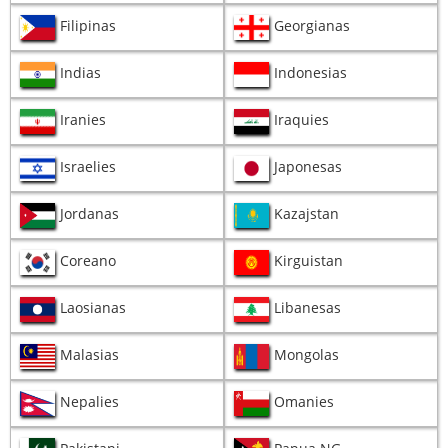
Filipinas
Georgianas
Indias
Indonesias
Iranies
Iraquies
Israelies
Japonesas
Jordanas
Kazajstan
Coreano
Kirguistan
Laosianas
Libanesas
Malasias
Mongolas
Nepalies
Omanies