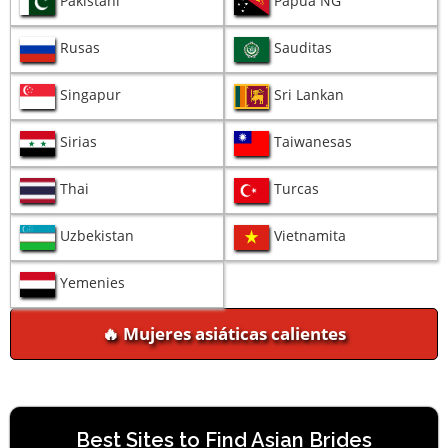
Pakistani
Papua NG
Rusas
Sauditas
Singapur
Sri Lankan
Sirias
Taiwanesas
Thai
Turcas
Uzbekistan
Vietnamita
Yemenies
🔥 Mujeres asiáticas calientes
Best Sites to Find Asian Brides