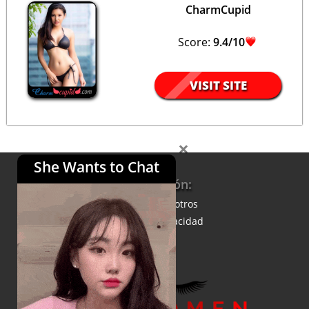
CharmCupid
Score:
9.4/10
VISIT SITE
×
She Wants to Chat
Información:
Acerca de nosotros
Política de privacidad