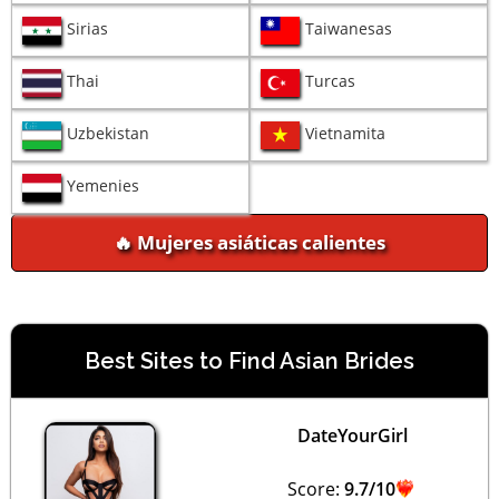
Sirias
Taiwanesas
Thai
Turcas
Uzbekistan
Vietnamita
Yemenies
🔥 Mujeres asiáticas calientes
Best Sites to Find Asian Brides
DateYourGirl
Score:
9.7/10