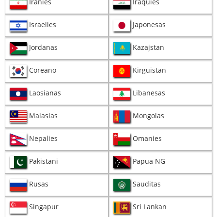
Iranies
Iraquies
Israelies
Japonesas
Jordanas
Kazajstan
Coreano
Kirguistan
Laosianas
Libanesas
Malasias
Mongolas
Nepalies
Omanies
Pakistani
Papua NG
Rusas
Sauditas
Singapur
Sri Lankan