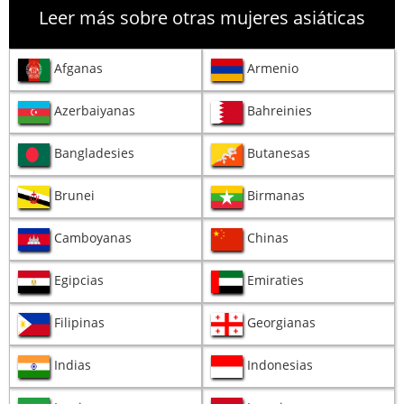
Leer más sobre otras mujeres asiáticas
Afganas
Armenio
Azerbaiyanas
Bahreinies
Bangladesies
Butanesas
Brunei
Birmanas
Camboyanas
Chinas
Egipcias
Emiraties
Filipinas
Georgianas
Indias
Indonesias