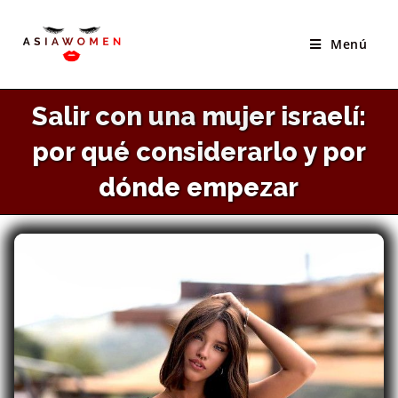
×
Saltar
El Mejor Sitio Para Conocer Novias Asiáticas
al
Menú
VISITAR SITIO
contenido
Salir con una mujer israelí:
por qué considerarlo y por
dónde empezar