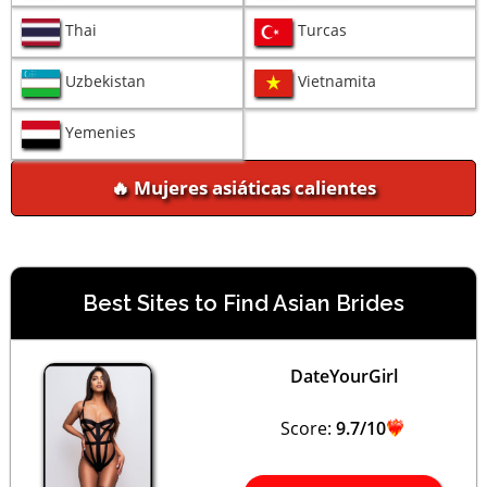
Thai
Turcas
Uzbekistan
Vietnamita
Yemenies
🔥 Mujeres asiáticas calientes
Best Sites to Find Asian Brides
DateYourGirl
Score:
9.7/10