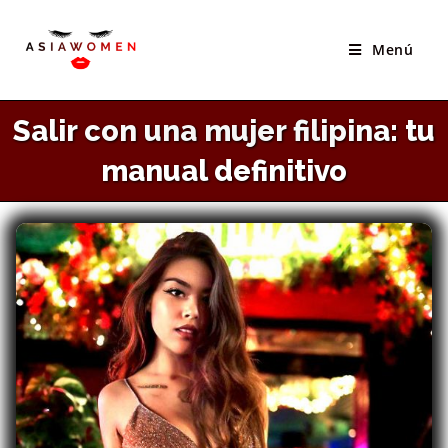
×
Saltar
El Mejor Sitio Para Conocer Novias Asiáticas
al
Menú
VISITAR SITIO
contenido
Salir con una mujer filipina: tu
manual definitivo