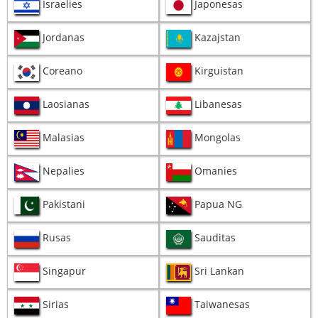
Israelies
Japonesas
Jordanas
Kazajstan
Coreano
Kirguistan
Laosianas
Libanesas
Malasias
Mongolas
Nepalies
Omanies
Pakistani
Papua NG
Rusas
Sauditas
Singapur
Sri Lankan
Sirias
Taiwanesas