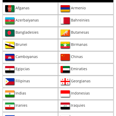
Afganas
Armenio
Azerbaiyanas
Bahreinies
Bangladesies
Butanesas
Brunei
Birmanas
Camboyanas
Chinas
Egipcias
Emiraties
Filipinas
Georgianas
Indias
Indonesias
Iranies
Iraquies